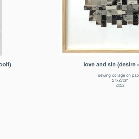
oolf)
love and sin (desire 
sewing collage on pap
27x27cm
2022