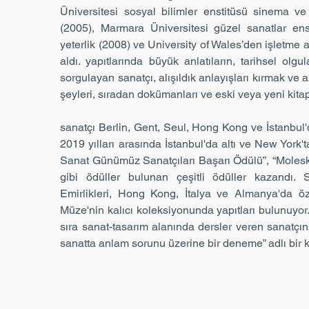
Üniversitesi sosyal bilimler enstitüsü sinema v
(2005), Marmara Üniversitesi güzel sanatlar en
yeterlik (2008) ve University of Wales’den işletme 
aldı. yapıtlarında büyük anlatıların, tarihsel olgu
sorgulayan sanatçı, alışıldık anlayışları kırmak ve al
şeyleri, sıradan dokümanları ve eski veya yeni kitapl
sanatçı Berlin, Gent, Seul, Hong Kong ve İstanbul'
2019 yılları arasında İstanbul'da altı ve New York't
Sanat Günümüz Sanatçıları Başarı Ödülü”, “Moleskin
gibi ödüller bulunan çeşitli ödüller kazandı. 
Emirlikleri, Hong Kong, İtalya ve Almanya'da ö
Müze'nin kalıcı koleksiyonunda yapıtları bulunuyor
sıra sanat-tasarım alanında dersler veren sanatçın
sanatta anlam sorunu üzerine bir deneme” adlı bir k