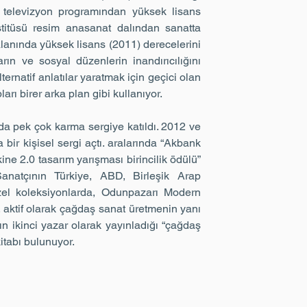
e televizyon programından yüksek lisans
stitüsü resim anasanat dalından sanatta
alanında yüksek lisans (2011) derecelerini
ların ve sosyal düzenlerin inandırıcılığını
ternatif anlatılar yaratmak için geçici olan
arı birer arka plan gibi kullanıyor.
da pek çok karma sergiye katıldı. 2012 ve
a bir kişisel sergi açtı. aralarında “Akbank
e 2.0 tasarım yarışması birincilik ödülü”
Sanatçının Türkiye, ABD, Birleşik Arap
zel koleksiyonlarda, Odunpazarı Modern
. aktif olarak çağdaş sanat üretmenin yanı
ın ikinci yazar olarak yayınladığı “çağdaş
itabı bulunuyor.