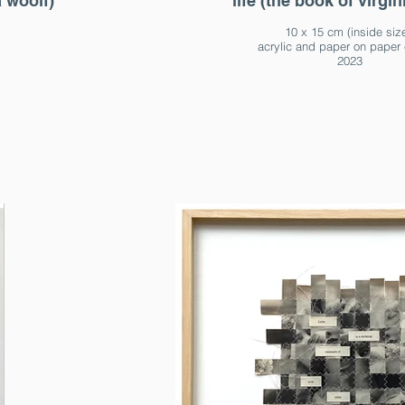
a woolf)
life (the book of virgin
10 x 15 cm (inside siz
acrylic and paper on paper 
2023