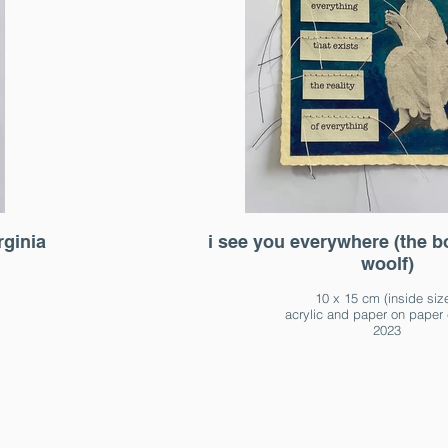
rginia
i see you everywhere (the bo
woolf)
10 x 15 cm (inside siz
acrylic and paper on paper 
2023