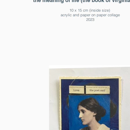
the meaning of life (the book of virgini
10 x 15 cm (inside size)
acrylic and paper on paper collage
2023