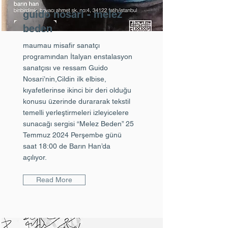
guido nosari - melez
beden
maumau misafir sanatçı
programından İtalyan enstalasyon
sanatçısı ve ressam Guido
Nosari’nin,Cildin ilk elbise,
kıyafetlerinse ikinci bir deri olduğu
konusu üzerinde durararak tekstil
temelli yerleştirmeleri izleyicelere
sunacağı sergisi “Melez Beden” 25
Temmuz 2024 Perşembe günü
saat 18:00 de Barın Han’da
açılıyor.
Read More