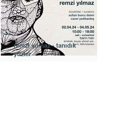
remzi yılmaz - tanıdık
yüzler
Remzi Yılmaz'ın dördüncü kişisel
sergisi Tanıdık Yüzler, 2 Nisan 2024
salı günü, Otizm farkındalık
gününde saat 17:00'de Barın Han
da açıldı
Read More