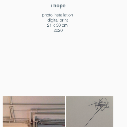
i hope
photo installation
digital print
21 x 30 cm
2020