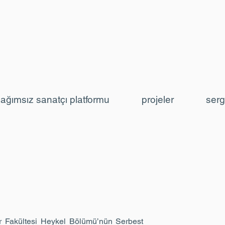
ağımsız sanatçı platformu
projeler
serg
r Fakültesi Heykel Bölümü’nün Serbest