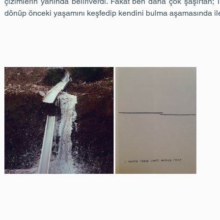
çizimlerin yanında beliriverdi. Fakat ben daha çok şaşırtan;
dönüp önceki yaşamını keşfedip kendini bulma aşamasında ilerle