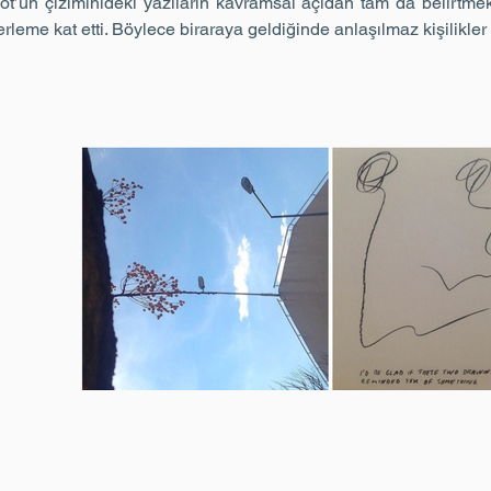
 Tot’un çiziminideki yazıların kavramsal açıdan tam da belirtm
me kat etti. Böylece biraraya geldiğinde anlaşılmaz kişilikler 