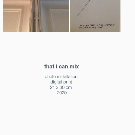
that i can mix
photo installation
digital print
21 x 30 cm
2020