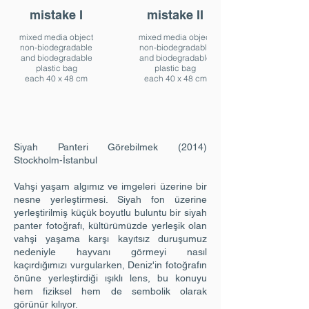
mistake I
mistake II
mixed media object
mixed media object
non-biodegradable
non-biodegradable
and biodegradable
and biodegradable
plastic bag
plastic bag
each 40 x 48 cm
each 40 x 48 cm
2016
2016
Siyah Panteri Görebilmek (2014)
Stockholm-İstanbul
Vahşi yaşam algımız ve imgeleri üzerine bir
nesne yerleştirmesi. Siyah fon üzerine
yerleştirilmiş küçük boyutlu buluntu bir siyah
panter fotoğrafı, kültürümüzde yerleşik olan
vahşi yaşama karşı kayıtsız duruşumuz
nedeniyle hayvanı görmeyi nasıl
kaçırdığımızı vurgularken, Deniz'in fotoğrafın
önüne yerleştirdiği ışıklı lens, bu konuyu
hem fiziksel hem de sembolik olarak
görünür kılıyor.