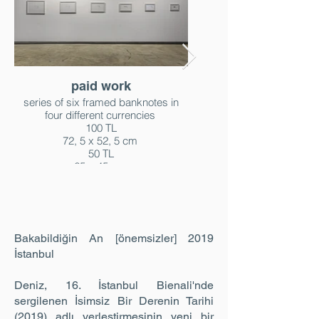
paid work
series of six framed banknotes in
four different currencies
100 TL
72, 5 x 52, 5 cm
50 TL
65 x 45 cm
10 Euro
57,5 x 37,5 cm
20 TL
50 x 30 cm
1 USD
Bakabildiğin An [önemsizler] 2019
40 x 28 cm
İstanbul
20 SEK
35 x 25 cm
2014
Deniz, 16. İstanbul Bienali'nde
sergilenen İsimsiz Bir Derenin Tarihi
(2019) adlı yerleştirmesinin yeni bir