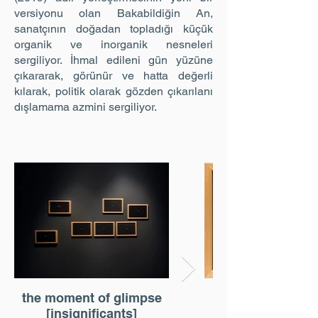
versiyonu olan Bakabildiğin An,
sanatçının doğadan topladığı küçük
organik ve inorganik nesneleri
sergiliyor. İhmal edileni gün yüzüne
çıkararak, görünür ve hatta değerli
kılarak, politik olarak gözden çıkarılanı
dışlamama azmini sergiliyor.
the moment of glimpse
the moment of g
[insignificants]