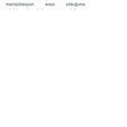
manipülasyon aracı olduğuna
odaklanmak istiyor ve doğanın
günümüzde reklamlarda popüler bir
unsur haline gelme biçimleriyle
oynuyor.
Video, 2017'deki Colomboscope
festival sergisi "Re/evolution" için
hazırlandı ve SAHA ile Türkiye'nin
Kolombo Büyükelçiliği tarafından
desteklendi.