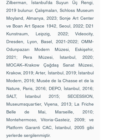
Zilberman, İstanbul’da Suyun Üç Rengi,
2019 bulunur. Çalışmaları, Schloss Museum
Moyland, Almanya, 2023; Sonje Art Center
ve Boan Art Space 1942, Seoul, 2022; D21
Kunstraum, Leipzig, 2022; Videocity,
Dresden, Lyon, Basel, 2021-2022; OMM-
Odunpazarı Modern Müzesi, Eskişehir,
2021; Pera Müzesi, İstanbul, 2020;
MOCAK–Krakow Çağdaş Sanat Müzesi,
Krakow, 2019; Arter, İstanbul, 2019; İstanbul
Modern, 2016; Musée de la Chasse et de la
Nature, Paris, 2016; DEPO, İstanbul, 2016;
SALT, İstanbul 2015; SECESSION,
Museumsquartier, Viyena, 2013; La Friche
Belle de Mai, Marseille, 2010;
Montehermoso, Vitoria-Gasteiz, 2009; ve
Platform Garanti CAC, İstanbul, 2005 gibi
yerlerde sergilenmiştir.