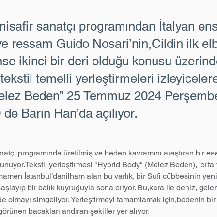
safir sanatçı programından İtalyan ens
ve ressam Guido Nosari’nin,Cildin ilk elb
inse ikinci bir deri olduğu konusu üzerin
tekstil temelli yerleştirmeleri izleyicele
Melez Beden” 25 Temmuz 2024 Perşemb
 de Barın Han’da açılıyor.
natçı programında üretilmiş ve beden kavramını araştıran bir ese
nuyor.Tekstil yerleştirmesi "Hybrid Body" (Melez Beden), 'orta yer
amamen İstanbul’danilham alan bu varlık, bir Sufi cübbesinin yen
şlayıp bir balık kuyruğuyla sona eriyor. Bu,kara ile deniz, gelene
de olmayı simgeliyor. Yerleştirmeyi tamamlamak için,bedenin b
örünen bacakları andıran şekiller yer alıyor.