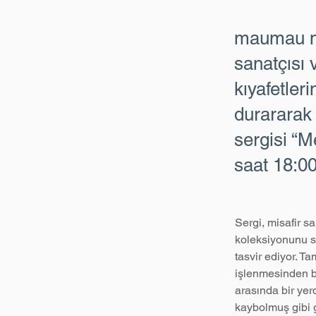
maumau mi
sanatçısı 
kıyafetler
durararak 
sergisi “
saat 18:00
Sergi, misafir sa
koleksiyonunu su
tasvir ediyor. T
işlenmesinden ba
arasında bir yer
kaybolmuş gibi g