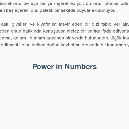
antel örtü de ayrı bir yeri işaret ediyor; bu örtü, oturma od
n başlayarak, onu patetik bir şekilde büyüterek sunuyor.
asılı giysileri ve kıyafetleri tasvir eden bir dizi tablo yer alı
eden onun hakkında konuşuyor, melez bir varlığı ifade ediyorlar:
tlama, anlam ile tanım arasında bir yerde bulunurken küçük kar
if edilmesi ile bu tariften doğan kaybolma arasında bir konumda y
Power in Numbers