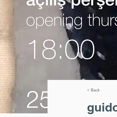
< Back
guido