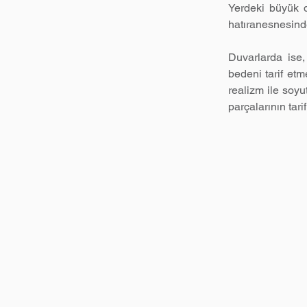
Yerdeki büyük d
hatıranesnesinde
Duvarlarda ise, 
bedeni tarif etm
realizm ile soyu
parçalarının tar