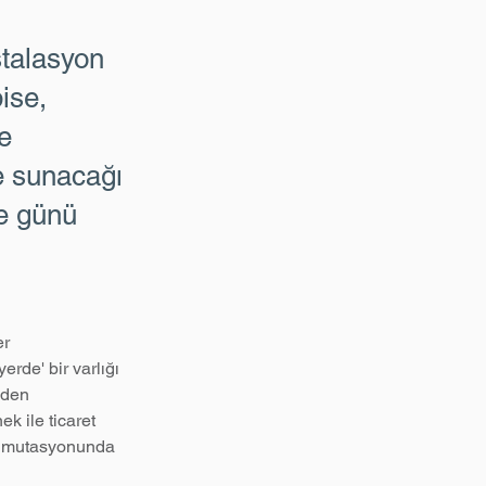
talasyon
ise,
de
re sunacağı
e günü
r 
de' bir varlığı 
iden 
k ile ticaret 
ir mutasyonunda 