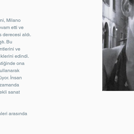
ni, Milano 
vam etti ve 
 derecesi aldı. 
tı. Bu 
lerini ve 
lerini edindi. 
tiğinde ona 
ullanarak 
yor. İnsan 
ı zamanda 
kli sanat 
leri arasında