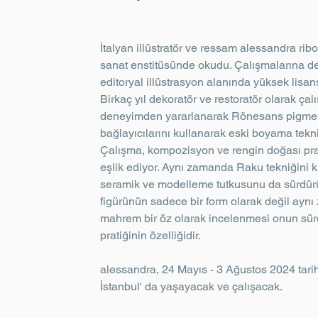
İtalyan illüstratör ve ressam alessandra ribo
sanat enstitüsünde okudu. Çalışmalarına de
editoryal illüstrasyon alanında yüksek lisans
Birkaç yıl dekoratör ve restoratör olarak çalış
deneyimden yararlanarak Rönesans pigment
bağlayıcılarını kullanarak eski boyama teknik
Çalışma, kompozisyon ve rengin doğası pra
eşlik ediyor. Aynı zamanda Raku tekniğini k
seramik ve modelleme tutkusunu da sürdürü
figürünün sadece bir form olarak değil ayn
mahrem bir öz olarak incelenmesi onun süre
pratiğinin özelliğidir.
alessandra, 24 Mayıs - 3 Ağustos 2024 tarih
İstanbul' da yaşayacak ve çalışacak.