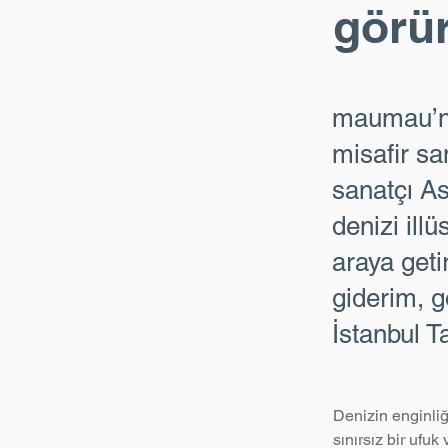
görü
maumau’nu
misafir s
sanatçı As
denizi illü
araya geti
giderim, 
İstanbul T
Denizin enginliğ
sınırsız bir ufuk 